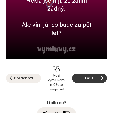
Mezi
Předchozí
Další
výmluvami
můžete
i swipovat
Líbilo se?