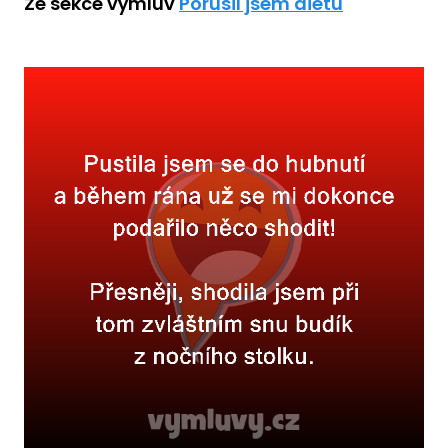
Ze sekce výmluv
Porušil jsem dietu