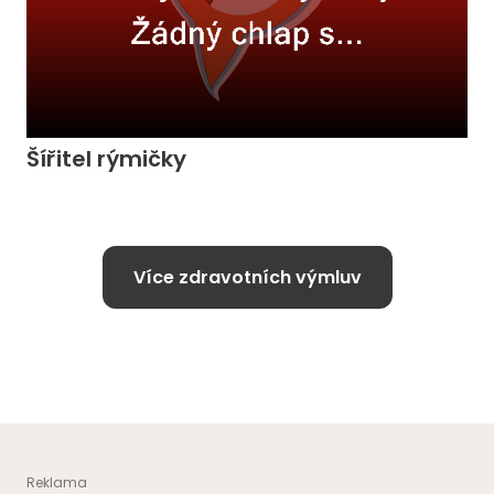
Šířitel rýmičky
Více zdravotních výmluv