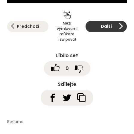
Mezi
Předchozí
Další
výmluvami
můžete
i swipovat
Líbilo se?
0
Sdílejte