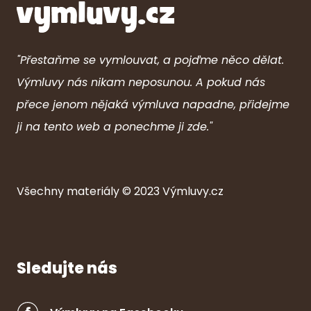
"Přestaňme se vymlouvat, a pojďme něco dělat.
Výmluvy nás nikam neposunou. A pokud nás
přece jenom nějaká výmluva napadne, přidejme
ji na tento web a ponechme ji zde."
Všechny ma
ter
iály © 2023
Výmluvy.cz
Sledujte nás