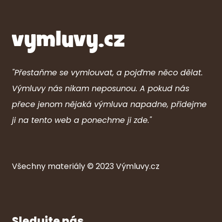
"Přestaňme se vymlouvat, a pojďme něco dělat.
Výmluvy nás nikam neposunou. A pokud nás
přece jenom nějaká výmluva napadne, přidejme
ji na tento web a ponechme ji zde."
Všechny ma
ter
iály © 2023
Výmluvy.cz
Sledujte nás