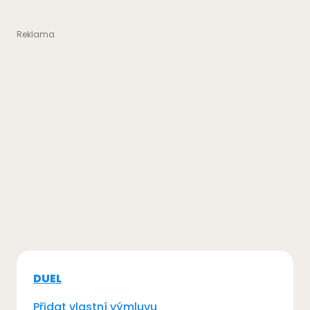
DUEL
Přidat vlastní výmluvu