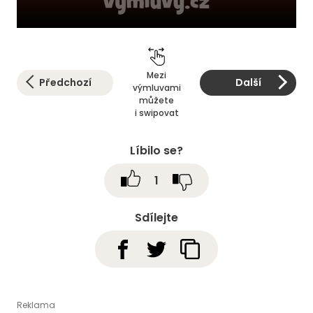
Mezi
Předchozí
Další
výmluvami
můžete
i swipovat
Líbilo se?
1
Sdílejte