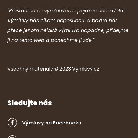
"Přestaňme se vymlouvat, a pojďme něco dělat.
Výmluvy nás nikam neposunou. A pokud nás
přece jenom nějaká výmluva napadne, přidejme
ji na tento web a ponechme ji zde."
Všechny ma
ter
iály © 2023
Výmluvy.cz
Sledujte nás
Výmluvy na Facebooku