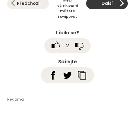
Mezi
Předchozí
Další
výmluvami
můžete
i swipovat
Líbilo se?
2
Sdílejte