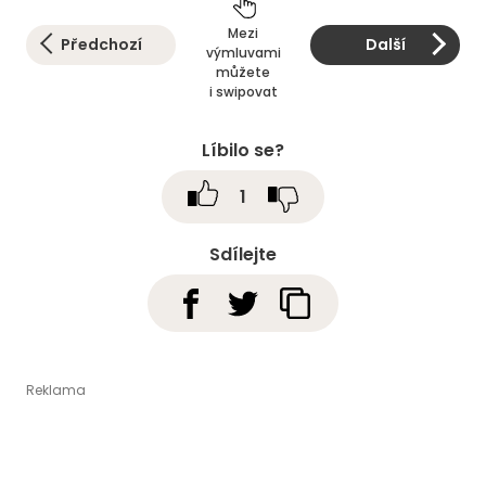
Mezi
Předchozí
Další
výmluvami
můžete
i swipovat
Líbilo se?
1
Sdílejte