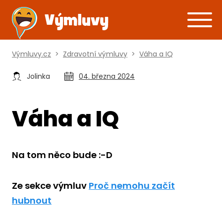
Výmluvy.cz
>
Zdravotní výmluvy
>
Váha a IQ
Jolinka
04. března 2024
Váha a IQ
Na tom něco bude :-D
Ze sekce výmluv
Proč nemohu začít
hubnout