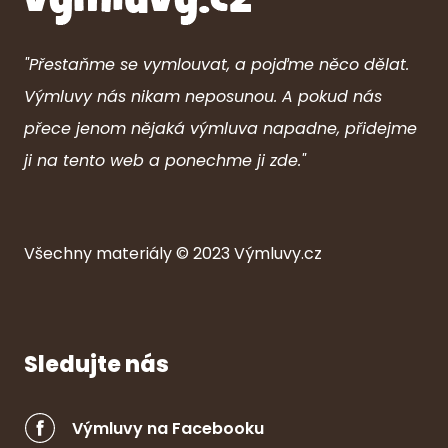
"Přestaňme se vymlouvat, a pojďme něco dělat.
Výmluvy nás nikam neposunou. A pokud nás
přece jenom nějaká výmluva napadne, přidejme
ji na tento web a ponechme ji zde."
Všechny ma
ter
iály © 2023
Výmluvy.cz
Sledujte nás
Výmluvy na Facebooku