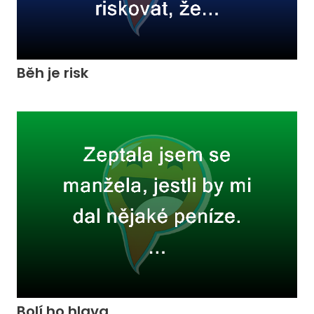
Běh je risk
Bolí ho hlava