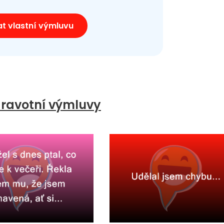
at vlastní výmluvu
ravotní výmluvy