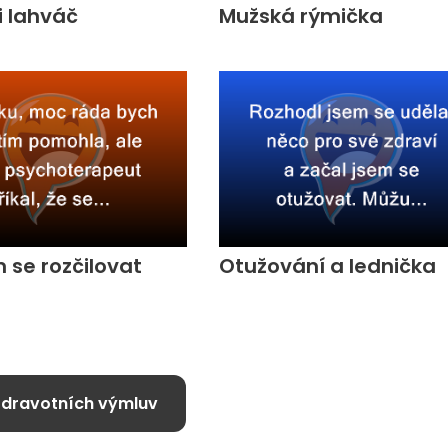
i lahváč
Mužská rýmička
se rozčilovat
Otužování a lednička
zdravotních výmluv