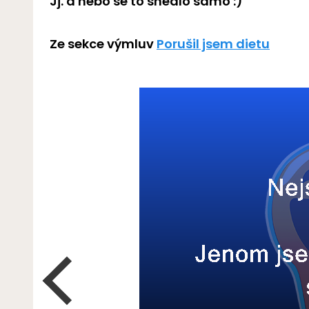
Jj. a nebo se to snědlo samo :)
Ze sekce výmluv
Porušil jsem dietu