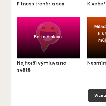
Fitness trenér a sex
K večeř
Nejhorší výmluva na
Nesmím 
světě
Více 