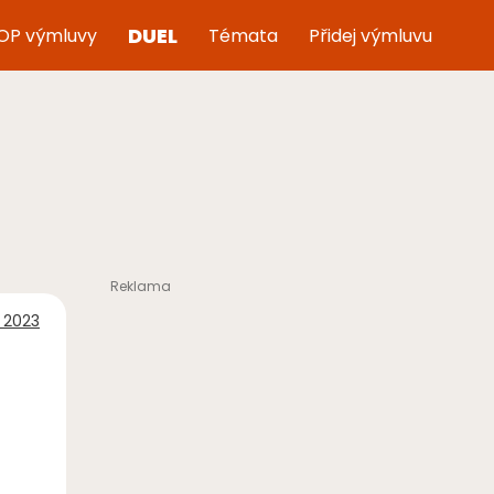
DUEL
OP výmluvy
Témata
Přidej výmluvu
a 2023