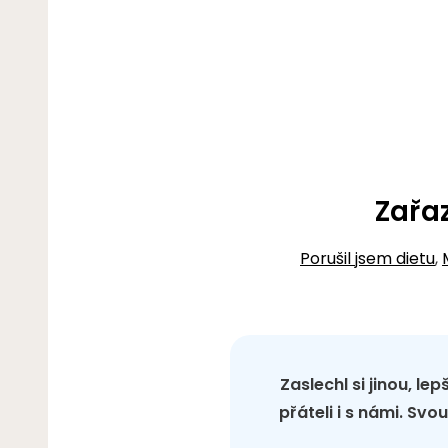
Zařa
Porušil jsem dietu
,
Zaslechl si jinou, le
přáteli i s námi. Sv