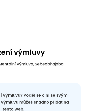
zení výmluvy
Mentální výmluva
,
Sebeobhajoba
pší výmluvu? Poděl se o ní se svými
ou výmluvu můžeš snadno přidat na
tento web.