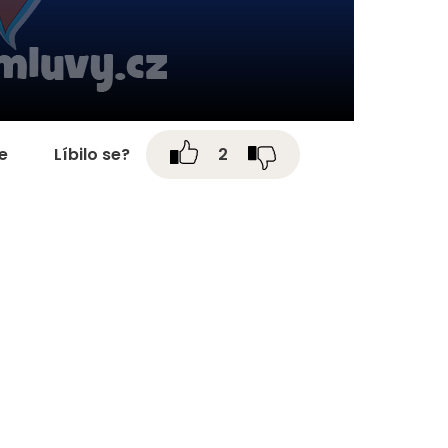
te
Líbilo se?
2