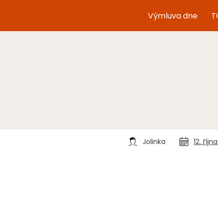
Výmluva dne
T
Jolinka
12. říjn