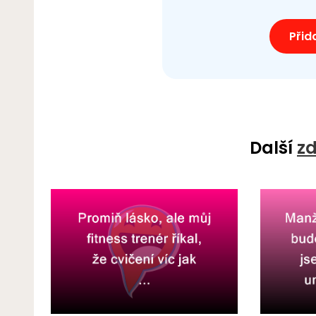
Přid
Další
zd