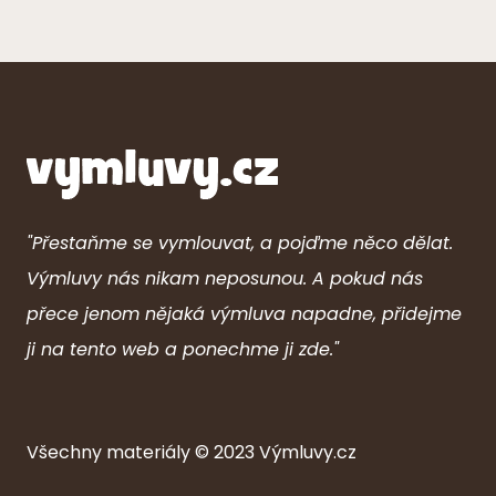
"Přestaňme se vymlouvat, a pojďme něco dělat.
Výmluvy nás nikam neposunou. A pokud nás
přece jenom nějaká výmluva napadne, přidejme
ji na tento web a ponechme ji zde."
Všechny ma
ter
iály © 2023
Výmluvy.cz