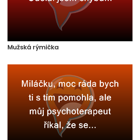
Mužská rýmička