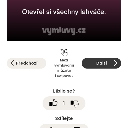
Mezi
Předchozí
Další
výmluvami
můžete
i swipovat
Líbilo se?
1
Sdílejte