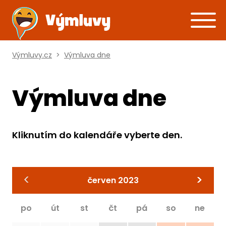
Výmluvy.cz
>
Výmluva dne
Výmluva dne
Kliknutím do kalendáře vyberte den.
<
>
červen 2023
po
út
st
čt
pá
so
ne