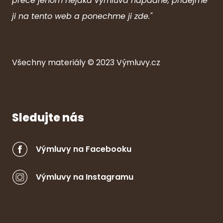
přece jenom nějaká výmluva napadne, přidejme
ji na tento web a ponechme ji zde."
Všechny ma
ter
iály © 2023
Výmluvy.cz
Sledujte nás
Výmluvy na Facebooku
Výmluvy na Instagramu