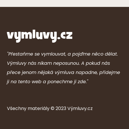
"Přestaňme se vymlouvat, a pojďme něco dělat.
Výmluvy nás nikam neposunou. A pokud nás
přece jenom nějaká výmluva napadne, přidejme
ji na tento web a ponechme ji zde."
Všechny ma
ter
iály © 2023
Výmluvy.cz