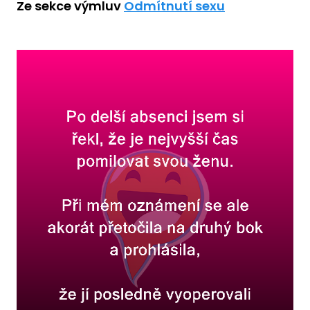
Ze sekce výmluv
Odmítnutí sexu