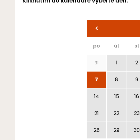
Kliknutím do kalendáře vyberte den.
<
po
út
st
1
2
31
7
8
9
14
15
16
21
22
23
28
29
30