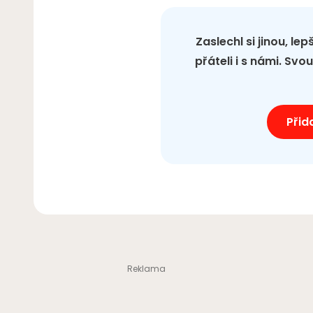
Zaslechl si jinou, le
přáteli i s námi. Sv
Přid