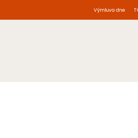
Výmluva dne
T