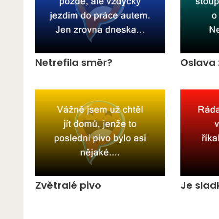
Netrefila směr?
Oslava 
Zvětralé pivo
Je slad