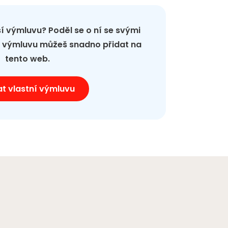
pší výmluvu? Poděl se o ní se svými
ou výmluvu můžeš snadno přidat na
tento web.
at vlastní výmluvu