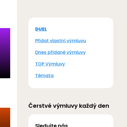
DUEL
Přidat vlastní výmluvu
Dnes přidané výmluvy
TOP Výmluvy
Témata
Čerstvé výmluvy každý den
Sledujte nás