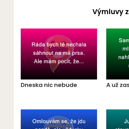
Výmluvy z
Dneska nic nebude
A už za