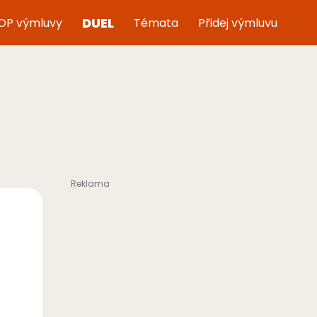
DUEL
OP výmluvy
Témata
Přidej výmluvu